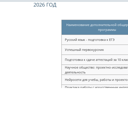
2026 ГОД
Наименование дополнительной обще
программы
Русский язык - подготовка к ЕГЭ
Успешный первокурсник
Подготовка к сдаче аттестаций за 10 кла
Научное общество: проектно-исследова
деятельность
Нейросети для учебы, работы и проекто
Практика работы с искусственным интелл
изображения, презентации, анализ
Цифровая грамотность и нейросети в с
жизни
Проектная мастерская: нейросети и ци
продукты
Цифровое предпринимательство и инст
искусственного интеллекта
Искусственный интеллект для учебы, ка