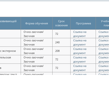
развивающей
Срок
Учеб
Форма обучения
Программа
освоения
пла
Очно-заочная/
Ссылка на
Ссылка 
72
Заочная
документ
докуме
Очно-заочная/
Ссылка на
Ссылка 
240
Заочная
документ
докуме
Очно-заочная/
Ссылка на
Ссылка 
сс экстерном
208
Заочная
документ
докуме
тельская
Очно-заочная/
Ссылка на
Ссылка 
72
Заочная
документ
докуме
Очно-заочная/
Ссылка на
Ссылка 
в
72
Заочная
документ
докуме
ектом: текст,
Очно-заочная/
Ссылка на
Ссылка 
72
Заочная
документ
докуме
овременной
Очно-заочная/
Ссылка на
Ссылка 
72
Заочная
документ
докуме
фровые
Очно-заочная/
Ссылка на
Ссылка 
96
Заочная
документ
докуме
рументы
Очно-заочная/
Ссылка на
Ссылка 
72
Заочная
документ
докуме
рьеры и
Очно-заочная/
Ссылка на
Ссылка 